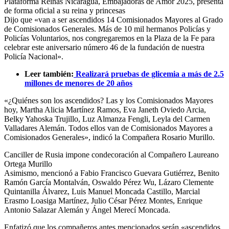
Plataforma Reinas Nicaragua, Embajadoras de Amor 2025, presenta
de forma oficial a su reina y princesas
Dijo que «van a ser ascendidos 14 Comisionados Mayores al Grado
de Comisionados Generales. Más de 10 mil hermanos Policías y
Policías Voluntarios, nos congregaremos en la Plaza de la Fe para
celebrar este aniversario número 46 de la fundación de nuestra
Policía Nacional».
Leer también:
Realizará pruebas de glicemia a más de 2.5
millones de menores de 20 años
«¿Quiénes son los ascendidos? Las y los Comisionados Mayores
hoy, Martha Alicia Martínez Ramos, Eva Janeth Oviedo Arcia,
Belky Yahoska Trujillo, Luz Almanza Fengli, Leyla del Carmen
Valladares Alemán. Todos ellos van de Comisionados Mayores a
Comisionados Generales», indicó la Compañera Rosario Murillo.
Canciller de Rusia impone condecoración al Compañero Laureano
Ortega Murillo
Asimismo, mencionó a Fabio Francisco Guevara Gutiérrez, Benito
Ramón García Montalván, Oswaldo Pérez Wu, Lázaro Clemente
Quintanilla Álvarez, Luis Manuel Moncada Castillo, Marcial
Erasmo Loasiga Martínez, Julio César Pérez Montes, Enrique
Antonio Salazar Alemán y Ángel Merecí Moncada.
Enfatizó que los compañeros antes mencionados serán «ascendidos