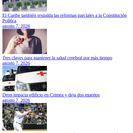
El Caribe también respalda las reformas parciales a la Constitución
Política
agosto 7, 2026
Tres claves para mantener la salud cerebral por más tiempo
agosto 7, 2026
Dron impacta edificio en Crimea y deja dos muertos
agosto 7, 2026