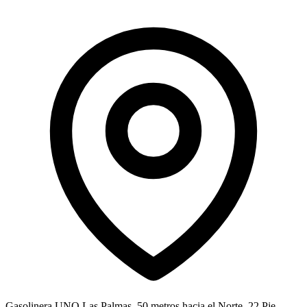
Gasolinera UNO Las Palmas, 50 metros hacia el Norte, 22 Pje