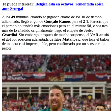
Te puede interesar:
Bélgica está en octavos: remontada épica
ante Senegal
A los
49
minutos, cuando se jugaban cuatro de los
10
de tiempo
adicionado, llegó el gol de
Gonçalo Ramos
para el
2-1
. Parecía que
el partido no tendría más emociones pero en el minuto
58
, o sea tres
más de lo añadido originalmente, llegó el empate d
e Josko
Gvardiol
. Sin embargo, después de mucho suspenso, el VAR
anuló
el gol
por posición adelantada de
Igor Matanovic
, que toca el balón
de manera casi imperceptible, pero confirmado por un sensor en la
pelota.