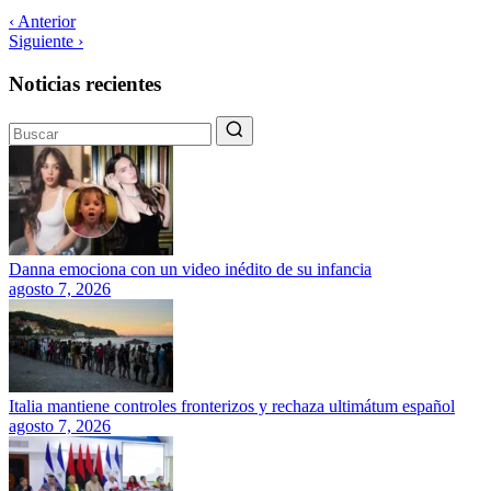
‹ Anterior
Siguiente ›
Noticias recientes
Danna emociona con un video inédito de su infancia
agosto 7, 2026
Italia mantiene controles fronterizos y rechaza ultimátum español
agosto 7, 2026