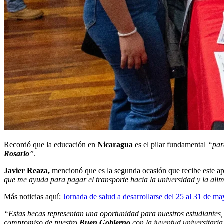
Recordó que la educación en
Nicaragua
es el pilar fundamental
“para
Rosario
”
.
Javier Reaza,
mencionó que es la segunda ocasión que recibe este a
que me ayuda para pagar el transporte hacia la universidad y la ali
Más noticias aquí:
Jornada de salud a desarrollarse del 25 al 31 de m
“Estas becas representan una oportunidad para nuestros estudiantes
compromiso de nuestro
Buen Gobierno
con la juventud universitaria