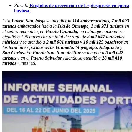
Para ti:
Brigadas de prevención de Leptospirosis en época
lluviosa
“En
Puerto San Jorge
se atendieron
114 embarcaciones, 7 mil 093
turistas embarcados
hacia la
Isla de Ometepe
,
1 mil 971 turistas
en
el centro recreativo, en
Puerto Granada,
en cabotaje nacional se
atendió a 195 naves con un total de carga de
3 mil 647 toneladas
métricas
y se atendió a
2 mil 081 turistas y 10 mil 125 pasajeros
en
las terminales portuarias de
Granada, Moyogalpa, Altagracia y
San Carlos.
En
Puerto San Juan del Sur
se atendió a
5 mil 042
turistas
y en el
Puerto Salvador
Allende se atendió a
28 mil 410
turistas
”,
finalizó.