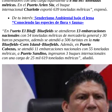
contenedores con una carga equivalente a
8 mil 867 toneladas
métricas.
En el
Puerto Arlen Siu
, el buque
internacional
Charlotte
exportó 639 toneladas métricas”,
expresó.
De tu interés:
Senderismo Ambiental bajo el lema
“Conociendo las especies de flora y fauna»
“En P
uerto El Bluff- Bluefields
se atendieron
13 embarcaciones
nacionales
con 54 toneladas métricas de mercadería general y 30
barcos pesqueros, además se atendió a 506 turistas en la
ruta
Bluefields–Corn Island–Bluefields.
Además, en
Puerto
Cabezas,
se atendió 11 embarcaciones nacionales con 55 toneladas
métricas, a
Puerto Sandino,
ingresaron 3 buques internacionales
con una carga de 25 mil 619 toneladas métricas”,
añadió.