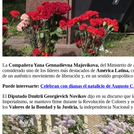
La
Compañera Yana Gennadievna Majovikova,
del Ministerio de 
considerado uno de los líderes más destacados de
América Latina,
co
de un auténtico movimiento de liberación y, en un sentido geopolítico a
Puede interesarte:
Celebran con dianas el natalicio de Augusto C
El
Diputado Dmitrii Georgievich Novikov
dijo en su discurso que 
Imperialismo, se mantuvo firme durante la Revolución de Colores y no 
los
Valores de la Bondad y la Justicia,
la independencia Nacional y 