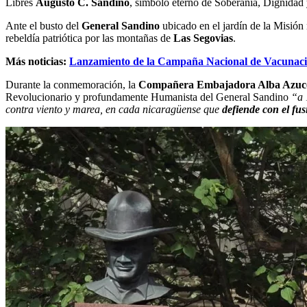
Libres
Augusto C. Sandino
, símbolo eterno de Soberanía, Dignidad 
Ante el busto del
General Sandino
ubicado en el jardín de la Misión
rebeldía patriótica por las montañas de
Las Segovias
.
Más noticias:
Lanzamiento de la Campaña Nacional de Vacunació
Durante la conmemoración, la
Compañera Embajadora Alba Azuce
Revolucionario y profundamente Humanista del General Sandino
“a 1
contra viento y marea, en cada nicaragüense que
defiende con el fus