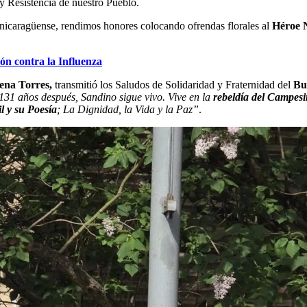
y Resistencia de nuestro Pueblo.
 nicaragüense, rendimos honores colocando ofrendas florales al
Héroe N
n contra la Influenza
na Torres,
transmitió los Saludos de Solidaridad y Fraternidad del
Bu
31 años después, Sandino sigue vivo. Vive en la
rebeldía del Campes
il y su Poesía
; La Dignidad, la Vida y la Paz”
.