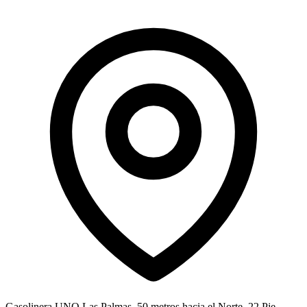
Gasolinera UNO Las Palmas, 50 metros hacia el Norte, 22 Pje