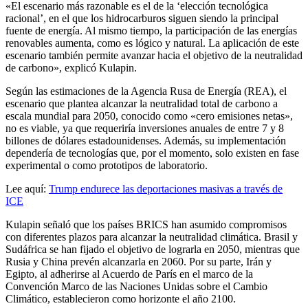
«El escenario más razonable es el de la ‘elección tecnológica
racional’, en el que los hidrocarburos siguen siendo la principal
fuente de energía. Al mismo tiempo, la participación de las energías
renovables aumenta, como es lógico y natural. La aplicación de este
escenario también permite avanzar hacia el objetivo de la neutralidad
de carbono», explicó Kulapin.
Según las estimaciones de la Agencia Rusa de Energía (REA), el
escenario que plantea alcanzar la neutralidad total de carbono a
escala mundial para 2050, conocido como «cero emisiones netas»,
no es viable, ya que requeriría inversiones anuales de entre 7 y 8
billones de dólares estadounidenses. Además, su implementación
dependería de tecnologías que, por el momento, solo existen en fase
experimental o como prototipos de laboratorio.
Lee aquí:
Trump endurece las deportaciones masivas a través de
ICE
Kulapin señaló que los países BRICS han asumido compromisos
con diferentes plazos para alcanzar la neutralidad climática. Brasil y
Sudáfrica se han fijado el objetivo de lograrla en 2050, mientras que
Rusia y China prevén alcanzarla en 2060. Por su parte, Irán y
Egipto, al adherirse al Acuerdo de París en el marco de la
Convención Marco de las Naciones Unidas sobre el Cambio
Climático, establecieron como horizonte el año 2100.