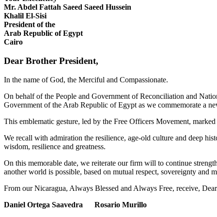
Mr. Abdel Fattah Saeed Saeed Hussein
Khalil El-Sisi
President of the
Arab Republic of Egypt
Cairo
Dear Brother President,
In the name of God, the Merciful and Compassionate.
On behalf of the People and Government of Reconciliation and Nation
Government of the Arab Republic of Egypt as we commemorate a new a
This emblematic gesture, led by the Free Officers Movement, marked th
We recall with admiration the resilience, age-old culture and deep hi
wisdom, resilience and greatness.
On this memorable date, we reiterate our firm will to continue streng
another world is possible, based on mutual respect, sovereignty and mu
From our Nicaragua, Always Blessed and Always Free, receive, Dear B
Daniel Ortega Saavedra Rosario Murillo