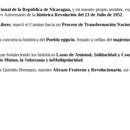
ional de la República de Nicaragua,
y
en nuestro propio nombre, ex
vo
An
iversario de la
histórica
Revolución del 23 de
J
ulio de 1952
.
Libres
, marcó el
Ca
mino hacia un
Proce
so de
Transformación
Na
cio
a conciencia histórica del
Pu
eblo egipcio
, forjado a orillas del
majestu
ar fortaleciendo los históricos
Laz
os de
Amistad, Solidaridad
y
Coo
to Mutuo,
la
S
oberanía y la
Multipolaridad
.
a Querido Hermano, nuestro
Abrazo Fraterno y Revolucionario,
así 