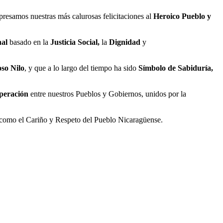
presamos nuestras
más calurosas felicitaciones al
Heroico Pueblo y
nal
basado en la
Justicia Social
,
la
Di
gnidad
y
oso
Nilo
, y que a lo largo del tiempo ha sido
S
ímbolo
de
Sabiduría,
p
eración
entre nuestros
P
ueblos y
G
obiernos,
unidos por la
como el Cariño y Respeto del Pueblo Nicaragüense
.