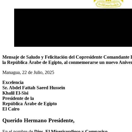
Mensaje de Saludo
y Felicitación del Copresidente C
omandante D
la
República Árabe de Egipto
,
al
conmemorar
se
un nuevo Anivers
Managua,
22
de
J
ulio, 2025
Excelencia
Sr. Abdel Fattah Saeed Hussein
Khalil El-Sisi
Presidente de la
República Árabe de Egipto
El Cairo
Querido Hermano Presidente,
En el nombre de
Dios, El Misericordioso y Compasivo
.