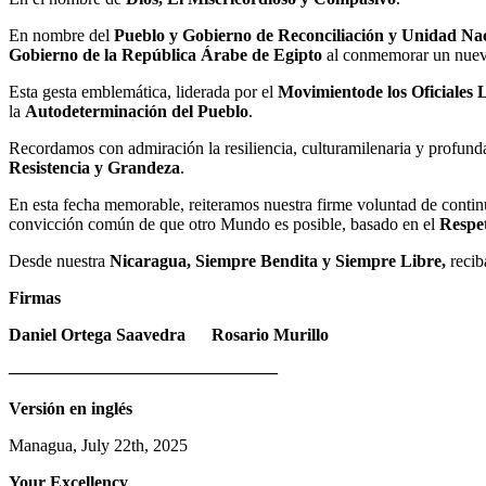
En nombre del
Pueblo y Gobierno de Reconciliación
y Unidad Nac
Gobierno de la República Árabe de Egipto
al
conmemorar un nue
Esta gesta emblemática, liderada por el
Movimiento
de los Oficiales 
la
A
utodeterminación
del
P
ueblo
.
Recordamos con admiración la resiliencia, cultura
milenaria y profund
Resistencia
y
G
randeza
.
En esta fecha memorable, reiteramos nuestra firme voluntad de continu
convicción común de que otro
Mu
ndo es posible, basado en el
Respe
Desde nuestra
Nicaragua, Siempre Bendita y Siempre Libre,
recib
Firmas
Daniel Ortega Saavedra Rosario Mur
i
llo
———————————————–
Versión en inglés
Managua, July 22th, 2025
Your Excellency