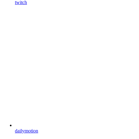
twitch
dailymotion