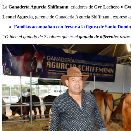
La
Ganadería Agurcia Shiffmann
, criadores de
Gyr Lechero y G
Leonel Agurcia
, gerente de Ganadería Agurcia Shiffmann, expresó q
Familias acompañan con fervor a la figura de Santo Domin
“O bien el ganado de 7 colores que es el
ganado de diferentes razas