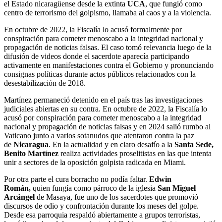
el Estado nicaragüense desde la extinta
UCA
, que fungió como
centro de terrorismo del golpismo, llamaba al caos y a la violencia.
En octubre de 2022, la Fiscalía lo acusó formalmente por
conspiración para cometer menoscabo a la integridad nacional y
propagación de noticias falsas. El caso tomó relevancia luego de la
difusión de videos donde el sacerdote aparecía participando
activamente en manifestaciones contra el Gobierno y pronunciando
consignas políticas durante actos públicos relacionados con la
desestabilización de 2018.
Martínez permaneció detenido en el país tras las investigaciones
judiciales abiertas en su contra. En octubre de 2022, la Fiscalía lo
acusó por conspiración para cometer menoscabo a la integridad
nacional y propagación de noticias falsas y en 2024 salió rumbo al
Vaticano junto a varios sotanudos que atentaron contra la paz
de
Nicaragua
. En la actualidad y en claro desafío a la
Santa Sede,
Benito Martínez
realiza actividades proselitistas en las que intenta
unir a sectores de la oposición golpista radicada en Miami.
Por otra parte el cura borracho no podía faltar.
Edwin
Román,
quien fungía como párroco de la iglesia
San Miguel
Arcángel
de Masaya, fue uno de los sacerdotes que promovió
discursos de odio y confrontación durante los meses del golpe.
Desde esa parroquia respaldó abiertamente a grupos terroristas,