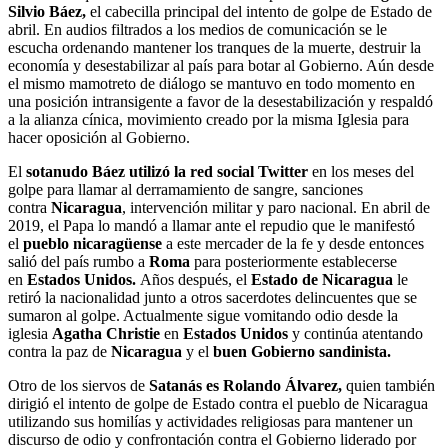
Silvio Báez,
el cabecilla principal del intento de golpe de Estado de
abril. En audios filtrados a los medios de comunicación se le
escucha ordenando mantener los tranques de la muerte, destruir la
economía y desestabilizar al país para botar al Gobierno. Aún desde
el mismo mamotreto de diálogo se mantuvo en todo momento en
una posición intransigente a favor de la desestabilización y respaldó
a la alianza cínica, movimiento creado por la misma Iglesia para
hacer oposición al Gobierno.
El
sotanudo Báez utilizó la red social Twitter
en los meses del
golpe para llamar al derramamiento de sangre, sanciones
contra
Nicaragua
, intervención militar y paro nacional. En abril de
2019, el Papa lo mandó a llamar ante el repudio que le manifestó
el
pueblo nicaragüense
a este mercader de la fe y desde entonces
salió del país rumbo a
Roma
para posteriormente establecerse
en
Estados Unidos.
Años después, el
Estado de Nicaragua
le
retiró la nacionalidad junto a otros sacerdotes delincuentes que se
sumaron al golpe. Actualmente sigue vomitando odio desde la
iglesia
Agatha Christie
en
Estados Unidos
y continúa atentando
contra la paz de
Nicaragua
y el
buen Gobierno sandinista.
Otro de los siervos de
Satanás es Rolando Álvarez,
quien también
dirigió el intento de golpe de Estado contra el pueblo de Nicaragua
utilizando sus homilías y actividades religiosas para mantener un
discurso de odio y confrontación contra el Gobierno liderado por