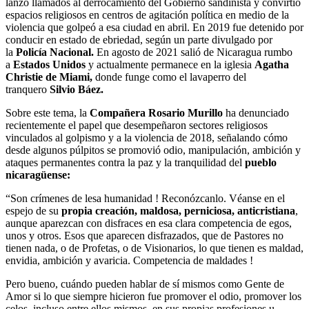
lanzó llamados al derrocamiento del Gobierno sandinista y convirtió
espacios religiosos en centros de agitación política en medio de la
violencia que golpeó a esa ciudad en abril. En 2019 fue detenido por
conducir en estado de ebriedad, según un parte divulgado por
la
Policía Nacional.
En agosto de 2021 salió de Nicaragua rumbo
a
Estados Unidos
y actualmente permanece en la iglesia
Agatha
Christie de Miami,
donde funge como el lavaperro del
tranquero
Silvio Báez.
Sobre este tema, la
Compañera Rosario Murillo
ha denunciado
recientemente el papel que desempeñaron sectores religiosos
vinculados al golpismo y a la violencia de 2018, señalando cómo
desde algunos púlpitos se promovió odio, manipulación, ambición y
ataques permanentes contra la paz y la tranquilidad del
pueblo
nicaragüense:
“Son crímenes de lesa humanidad ! Reconózcanlo. Véanse en el
espejo de su
propia creación, maldosa, perniciosa, anticristiana
,
aunque aparezcan con disfraces en esa clara competencia de egos,
unos y otros. Esos que aparecen disfrazados, que de Pastores no
tienen nada, o de Profetas, o de Visionarios, lo que tienen es maldad,
envidia, ambición y avaricia. Competencia de maldades !
Pero bueno, cuándo pueden hablar de sí mismos como Gente de
Amor si lo que siempre hicieron fue promover el odio, promover los
celos, incluso entre ellos mismos, en sus propias profesiones u