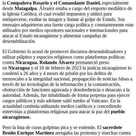
la
Compañera Rosario y el Comandante Daniel,
especialmente
desde
Matagalpa
. Álvarez estaba a cargo del emporio mediático de
la Iglesia Católica, el cual evadió impuestos y utilizó para
enriquecerse, exaltar su imagen y llamar al golpe de Estado. Sus
mensajes adquirieron una fuerte carga política y constantemente eran
utilizados por medios opositores nacionales e internacionales para
atacar al Estado nicaragüense y alimentar campañas de
desestabilización.
El Gobierno lo acusó de promover discursos desestabilizadores y
utilizar púlpitos y espacios religiosos como plataformas políticas
contra
Nicaragua. Rolando Álvarez
permaneció preso
en
Nicaragua
y el 10 de febrero de 2023 la justicia nicaragüense lo
condenó a 26 años y 4 meses de prisión por los delitos de
menoscabo a la integridad nacional, propagación de noticias falsas a
través de las tecnologías de la información y la comunicación,
obstrucción de funciones agravada y desobediencia o desacato a la
autoridad. Además, fue inhabilitado de forma perpetua para ejercer
cargos públicos y más adelante salió rumbo al Vaticano. En la
actualidad continúa utilizando medios católicos y concediendo
entrevistas a plataformas religiosas para atacar la paz del
pueblo
nicaragüense.
Pero la lista de curas golpistas pica y se extiende. El
sacerdote
Benito Enrique Martínez
arengaba las protestas y marchas contra