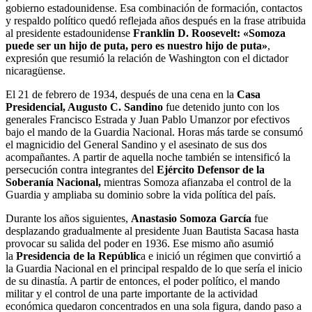
gobierno estadounidense. Esa combinación de formación, contactos
y respaldo político quedó reflejada años después en la frase atribuida
al presidente estadounidense
Franklin D. Roosevelt: «Somoza
puede ser un hijo de puta, pero es nuestro hijo de puta»
,
expresión que resumió la relación de Washington con el dictador
nicaragüense.
El 21 de febrero de 1934, después de una cena en la
Casa
Presidencial, Augusto C. Sandino
fue detenido junto con los
generales Francisco Estrada y Juan Pablo Umanzor por efectivos
bajo el mando de la Guardia Nacional. Horas más tarde se consumó
el magnicidio del General Sandino y el asesinato de sus dos
acompañantes. A partir de aquella noche también se intensificó la
persecución contra integrantes del
Ejército Defensor de la
Soberanía Nacional,
mientras Somoza afianzaba el control de la
Guardia y ampliaba su dominio sobre la vida política del país.
Durante los años siguientes,
Anastasio Somoza García
fue
desplazando gradualmente al presidente Juan Bautista Sacasa hasta
provocar su salida del poder en 1936. Ese mismo año asumió
la
Presidencia de la Repúblic
a e inició un régimen que convirtió a
la Guardia Nacional en el principal respaldo de lo que sería el inicio
de su dinastía. A partir de entonces, el poder político, el mando
militar y el control de una parte importante de la actividad
económica quedaron concentrados en una sola figura, dando paso a