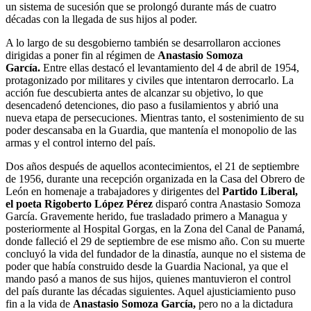
un sistema de sucesión que se prolongó durante más de cuatro
décadas con la llegada de sus hijos al poder.
A lo largo de su desgobierno también se desarrollaron acciones
dirigidas a poner fin al régimen de
Anastasio Somoza
García.
Entre ellas destacó el levantamiento del 4 de abril de 1954,
protagonizado por militares y civiles que intentaron derrocarlo. La
acción fue descubierta antes de alcanzar su objetivo, lo que
desencadenó detenciones, dio paso a fusilamientos y abrió una
nueva etapa de persecuciones. Mientras tanto, el sostenimiento de su
poder descansaba en la Guardia, que mantenía el monopolio de las
armas y el control interno del país.
Dos años después de aquellos acontecimientos, el 21 de septiembre
de 1956, durante una recepción organizada en la Casa del Obrero de
León en homenaje a trabajadores y dirigentes del
Partido Liberal,
el poeta Rigoberto López Pérez
disparó contra Anastasio Somoza
García. Gravemente herido, fue trasladado primero a Managua y
posteriormente al Hospital Gorgas, en la Zona del Canal de Panamá,
donde falleció el 29 de septiembre de ese mismo año. Con su muerte
concluyó la vida del fundador de la dinastía, aunque no el sistema de
poder que había construido desde la Guardia Nacional, ya que el
mando pasó a manos de sus hijos, quienes mantuvieron el control
del país durante las décadas siguientes. Aquel ajusticiamiento puso
fin a la vida de
Anastasio Somoza García,
pero no a la dictadura