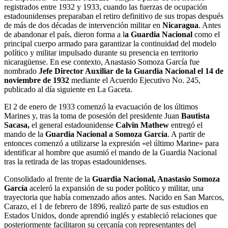
registrados entre 1932 y 1933, cuando las fuerzas de ocupación
estadounidenses preparaban el retiro definitivo de sus tropas después
de más de dos décadas de intervención militar en
Nicaragua
. Antes
de abandonar el país, dieron forma a l
a Guardia Nacional
como el
principal cuerpo armado para garantizar la continuidad del modelo
político y militar impulsado durante su presencia en territorio
nicaragüense. En ese contexto, Anastasio Somoza García fue
nombrado
Jefe Director Auxiliar de la Guardia Nacional el 14 de
noviembre de 1932
mediante el Acuerdo Ejecutivo No. 245,
publicado al día siguiente en La Gaceta.
El 2 de enero de 1933 comenzó la evacuación de los últimos
Marines y, tras la toma de posesión del presidente Juan
Bautista
Sacasa,
el general estadounidense
Calvin Mathew
entregó el
mando de la
Guardia Nacional a Somoza García
. A partir de
entonces comenzó a utilizarse la expresión «el último Marine» para
identificar al hombre que asumió el mando de la Guardia Nacional
tras la retirada de las tropas estadounidenses.
Consolidado al frente de la
Guardia Nacional, Anastasio Somoza
García
aceleró la expansión de su poder político y militar, una
trayectoria que había comenzado años antes. Nacido en San Marcos,
Carazo, el 1 de febrero de 1896, realizó parte de sus estudios en
Estados Unidos, donde aprendió inglés y estableció relaciones que
posteriormente facilitaron su cercanía con representantes del