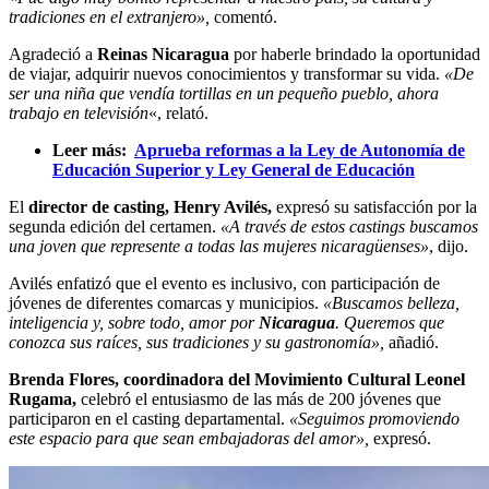
tradiciones en el extranjero»,
comentó.
Agradeció a
Reinas Nicaragua
por haberle brindado la oportunidad
de viajar, adquirir nuevos conocimientos y transformar su vida.
«De
ser una niña que vendía tortillas en un pequeño pueblo, ahora
trabajo en televisión
«, relató.
Leer más:
Aprueba reformas a la Ley de Autonomía de
Educación Superior y Ley General de Educación
El
director de casting, Henry Avilés,
expresó su satisfacción por la
segunda edición del certamen.
«A través de estos castings buscamos
una joven que represente a todas las mujeres nicaragüenses»
, dijo.
Avilés enfatizó que el evento es inclusivo, con participación de
jóvenes de diferentes comarcas y municipios.
«Buscamos belleza,
inteligencia y, sobre todo, amor por
Nicaragua
. Queremos que
conozca sus raíces, sus tradiciones y su gastronomía»,
añadió.
Brenda Flores, coordinadora del Movimiento Cultural Leonel
Rugama,
celebró el entusiasmo de las más de 200 jóvenes que
participaron en el casting departamental.
«Seguimos promoviendo
este espacio para que sean embajadoras del amor»,
expresó.