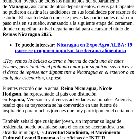
reunieron jóvenes de todos los municipios del departamento
de
Managua,
así como de otros departamentos, cuyos participantes
no pudieron asistir a las audiciones en sus localidades por razones de
estudio. El coach destacó que este jueves las participantes darán un
paso más en su sueño, avanzando a la siguiente etapa del certamen,
donde competirán a nivel departamental para alcanzar el título de
Reinas Nicaragua 2025.
Te puede interesar:
Nicaragua en Expo Agro ALBA: 19
países se proponen impulsar la soberanía alimentaria
«Hoy vemos la belleza externa e interna de cada una de estas
jóvenes, pero también el profundo amor por su patria, sus raíces y
el deseo de representar dignamente a Nicaragua en el exterior o en
cualquier escenario
«, expresó.
Fuentes recordó que la actual
Reina Nicaragua, Nicole
Hodgson,
ha representado al país con distinción
en
España,
Venezuela y diversas actividades nacionales. Además,
resaltó que su trayectoria se ha convertido en una fuente de
inspiración para muchas jóvenes que hoy participan en el certamen.
También señaló que cualquier joven, sin importar su lugar de
residencia, puede postularse para el concurso acercándose a su
alcaldía municipal, la
Juventud Sandinista,
el
Movimiento
Cultural Leonel Rugama
o las oficinas de
INTUR.