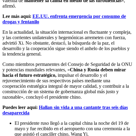
valentía de
mantener la calma en medio de las turbulencias
«,
afirmó.
Lee más aquí:
EE.UU. enfrenta emergencia por consumo de
drogas y fentanilo
En la actualidad, la situación internacional es fluctuante y compleja,
y las corrientes unilaterales y hegemónicas arremeten con fuerza,
advirtió Xi. No obstante, destacó, la búsqueda de la paz, el
desarrollo y la cooperación sigue siendo el anhelo de los pueblos y
la tendencia general.
Como miembros permanentes del Consejo de Seguridad de la ONU
y potencias mundiales relevantes, «
China y Rusia deben mirar
hacia el futuro estratégico,
impulsar el desarrollo y el
rejuvenecimiento de sus respectivos países mediante una
cooperación estratégica integral de mayor calidad, y contribuir a la
construcción de un sistema de gobernanza global más justo y
razonable», concluyó el presidente chino.
Puedes leer aquí:
Hallan sin vida a una cantante tras seis días
desaparecida
El presidente ruso llegó a la capital china la noche del 19 de
mayo y fue recibido en el aeropuerto con una ceremonia a la
que asistió el canciller chino, Wang Yi.