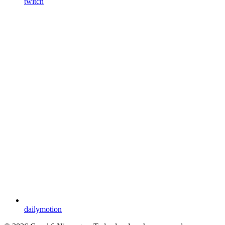
twitch
dailymotion