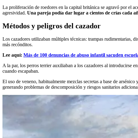
La proliferación de roedores en la capital británica se agravó por el a
agresividad.
Una pareja podía dar lugar a cientos de crías cada a
Métodos y peligros del cazador
Los cazadores utilizaban múltiples técnicas: trampas rudimentarias, di
más recónditos.
Lee aquí:
Más de 100 denuncias de abuso infantil sacuden escuel
A la par, los perros terrier auxiliaban a los cazadores al introducirs
cuando escapaban.
El uso de veneno, habitualmente mezclas secretas a base de arsénico y
generando problemas de descomposición y riesgos sanitarios adiciona