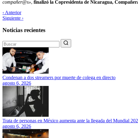
compañer@s»
,
finalizó la Copresidenta de Nicaragua, Compañer
‹ Anterior
Siguiente ›
Noticias recientes
Condenan a dos streamers por muerte de colega en directo
agosto 6, 2026
Trata de personas en México aumenta ante la llegada del Mundial 20
agosto 6, 2026