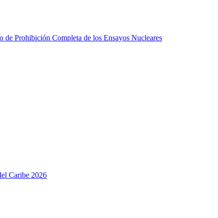
do de Prohibición Completa de los Ensayos Nucleares
del Caribe 2026