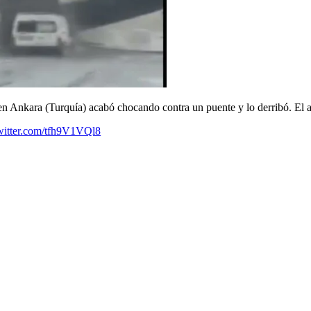
n Ankara (Turquía) acabó chocando contra un puente y lo derribó. El ac
twitter.com/tfh9V1VQl8