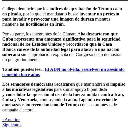
Gallego denunció que
los índices de aprobación de Trump caen
en picada
, por lo que el mandatario busca
inventar un pretexto
para invadir y proyectar una imagen de dureza
mientras
mantiene las
hostilidades en Irán
.
Por su parte, los integrantes de la Cámara Alta
descartaron que
Cuba represente una amenaza significativa para la seguridad
nacional de los Estados Unidos
y
recordaron que la Casa
Blanca carece de la autoridad legal para atacar a una nación
soberana
sin la aprobación explícita del Congreso o sin demostrar
un peligro inminente.
También puedes leer:
El ADN no olvida, resuelven un asesinato
cometido hace años
Los senadores demócratas recalcaron
que mantendrán el
impulso
a las iniciativas legislativas
para sumar apoyo bipartidista
y
consolidar la oposición al uso de la fuerza militar contra Irán,
Cuba y Venezuela,
contrastando la
actual agenda exterior de
amenazas e intervencionismo de Trump
con sus promesas de
campaña electoral.
‹ Anterior
Siguiente ›