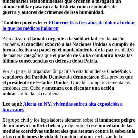
funcionarios estadounidenses que ordenen o instiguen un
ataque militar pasarán a la historia como criminales de
guerra
y
autores de crímenes de lesa humanidad.
También puedes leer:
El horror tras tres años de dolor al orinar
lo que los médicos hallaron
Al realizar un
llamado urgente a la solidaridad
con la nación
caribeña,
el canciller exhortó a las Naciones Unidas a cumplir de
forma efectiva su papel en el mantenimiento de la paz
y enfatizó
de manera categórica que
el pueblo de Cuba combatirá hasta las
últimas consecuencias en defensa de su Patria.
Por su parte, la organización pacifista estadounidense
CodePink y
senadores del Partido Demócrata denunciaron
días previos
que
el presidente de Estados Unidos
, Donald Trump, incrementa las
tensiones con Cuba y
amenaza con ejecutar una acción
militar
contra la isla caribeña.
Lee aquí:
Alerta en NY, viviendas sufren alta exposición a
huracanes
El grupo civil y los legisladores alertaron sobre el
inminente peligro
de un nuevo conflicto bélico
y exigieron el
cese inmediato de las
medidas coercitivas unilaterales que atentan contra la soberanía
y las condiciones de vida del pueblo cubano
, rechazando la