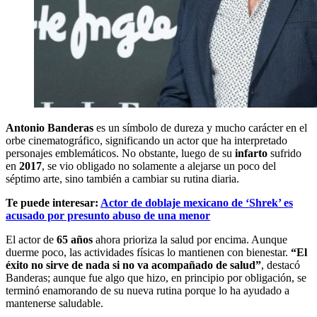
Antonio Banderas
es un símbolo de dureza y mucho carácter en el
orbe cinematográfico, significando un actor que ha interpretado
personajes emblemáticos. No obstante, luego de su
infarto
sufrido
en
2017
, se vio obligado no solamente a alejarse un poco del
séptimo arte, sino también a cambiar su rutina diaria.
Te puede interesar:
Actor de doblaje mexicano de ‘Shrek’ es
acusado por presunto abuso de una menor
El actor de
65 años
ahora prioriza la salud por encima. Aunque
duerme poco, las actividades físicas lo mantienen con bienestar.
“El
éxito no sirve de nada si no va acompañado de salud”
, destacó
Banderas; aunque fue algo que hizo, en principio por obligación, se
terminó enamorando de su nueva rutina porque lo ha ayudado a
mantenerse saludable.