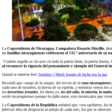
La
Copresidenta de Nicaragua, Compañera Rosario Murillo
, des
las
familias nicaragüenses celebraron el 131.º aniversario de su na
“Cuánto orgullo se vio ayer en toda la patria linda, la patria buena
al reconocer la vigencia del pensamiento y ejemplo del General 
Quizás te interese leer:
Sandino y Martí: legado de lucha por la paz
Recordó que «
surge de la sangre, del nervio de la
raza nicaragüens
e
cada uno de nosotros, la fuerza de su espíritu, y mientras vemos los 
los
terroristas
errantes
, les llamo yo,
los del odio, la miseria, la mal
serán nicaragüenses porque les falta amor, esos mentecatos que viv
La
Copresidenta de la República
enfatizó que «
son ególatras, los i
fabricar idea de desgracia al antojo de cada uno, los que se ahorcan 