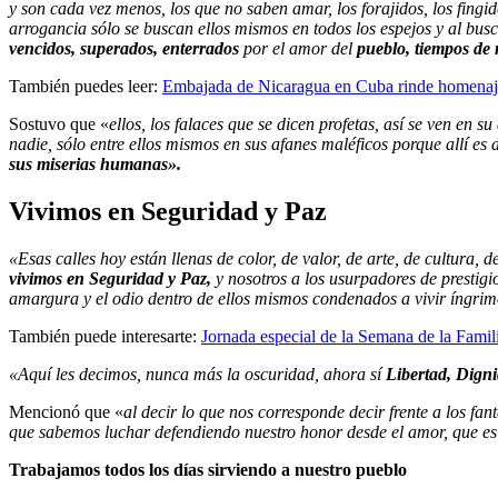
y son cada vez menos, los que no saben amar, los forajidos, los fingi
arrogancia sólo se buscan ellos mismos en todos los espejos y al bus
vencidos, superados, enterrados
por el amor del
pueblo, tiempos de
También puedes leer:
Embajada de Nicaragua en Cuba rinde homenaj
Sostuvo que «
ellos, los falaces que se dicen profetas, así se ven en 
nadie, sólo entre ellos mismos en sus afanes maléficos porque allí es
sus miserias humanas».
Vivimos en Seguridad y Paz
«Esas calles hoy están llenas de color, de valor, de arte, de cultura, de 
vivimos en Seguridad y Paz,
y nosotros a los usurpadores de prestig
amargura y el odio dentro de ellos mismos condenados a vivir íngrimo
También puede interesarte:
Jornada especial de la Semana de la Fami
«Aquí les decimos, nunca más la oscuridad, ahora sí
Libertad, Digni
Mencionó que «
al decir lo que nos corresponde decir frente a los fa
que sabemos luchar defendiendo nuestro honor desde el amor, que es
Trabajamos todos los días sirviendo a nuestro pueblo