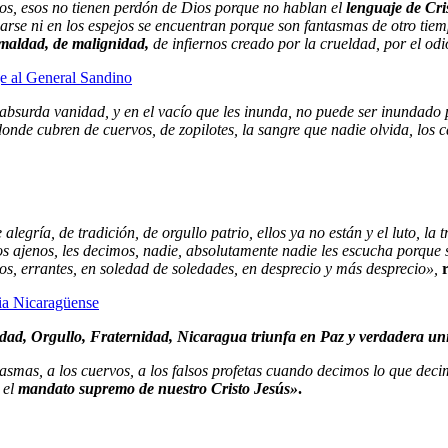
dos, esos no tienen perdón de Dios porque no hablan el
lenguaje de Cri
carse ni en los espejos se encuentran porque son fantasmas de otro tiem
 maldad, de malignidad,
de infiernos creado por la crueldad, por el od
e al General Sandino
su absurda vanidad, y en el vacío que les inunda, no puede ser inundado 
 donde cubren de cuervos, de zopilotes, la sangre que nadie olvida, los
alegría, de tradición, de orgullo patrio, ellos ya no están y el luto, la tr
ios ajenos, les decimos, nadie, absolutamente nadie les escucha porque
s, errantes, en soledad de soledades, en desprecio y más desprecio»,
r
lia Nicaragüense
dad, Orgullo, Fraternidad, Nicaragua triunfa en Paz y verdadera un
ntasmas, a los cuervos, a los falsos profetas cuando decimos lo que deci
 el
mandato supremo de nuestro Cristo Jesús»
.