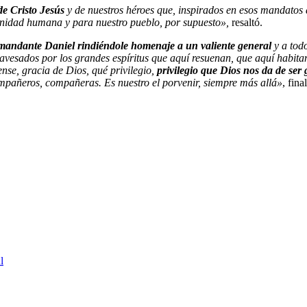
de Cristo Jesús
y de nuestros héroes que, inspirados en esos mandatos 
munidad humana y para nuestro pueblo, por supuesto»,
resaltó.
omandante Daniel rindiéndole homenaje a un valiente general
y a tod
avesados por los grandes espíritus que aquí resuenan, que aquí habitan
ense, gracia de Dios, qué privilegio,
privilegio que Dios nos da de ser g
pañeros, compañeras. Es nuestro el porvenir, siempre más allá»
, fina
l