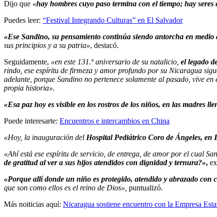
Dijo que
«
hay hombres cuyo paso termina con el tiempo; hay seres c
Puedes leer:
“Festival Integrando Culturas” en El Salvador
«Ese Sandino, su pensamiento continúa siendo antorcha en medio d
sus principios y a su patria»
, destacó.
Seguidamente,
«en este 131.º aniversario de su natalicio,
el legado d
rindo, ese espíritu de firmeza y amor profundo por su Nicaragua sigue
adelante, porque Sandino no pertenece solamente al pasado, vive en 
propia historia».
«Esa paz hoy es visible en los rostros de los niños, en las madres l
Puede interesarte:
Encuentros e intercambios en China
«Hoy, la inauguración del
Hospital Pediátrico Coro de Ángeles, en E
«Ahí está ese espíritu de servicio, de entrega, de amor por el cual Sa
de gratitud al ver a sus hijos atendidos con dignidad y ternura?»
,
ex
«Porque allí donde un niño es protegido, atendido y abrazado con c
que son como ellos es el reino de Dios»,
puntualizó.
Más noiticias aquí:
Nicaragua sostiene encuentro con la Empresa Esta