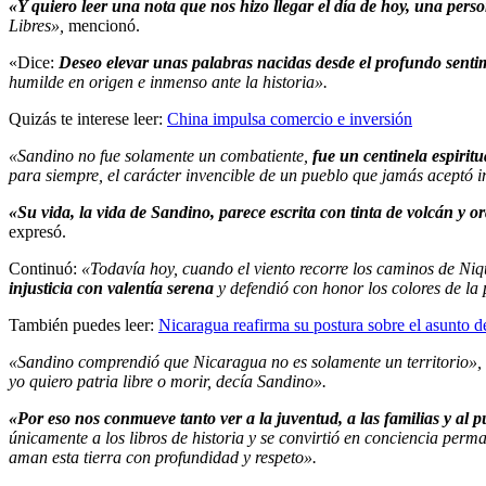
«Y quiero leer una nota que nos hizo llegar el día de hoy, una perso
Libres»,
mencionó.
«Dice:
Deseo elevar unas palabras nacidas desde el profundo sentim
humilde en origen e inmenso ante la historia».
Quizás te interese leer:
China impulsa comercio e inversión
«Sandino no fue solamente un combatiente,
fue un centinela espiritu
para siempre, el carácter invencible de un pueblo que jamás aceptó i
«Su vida, la vida de Sandino, parece escrita con tinta de volcán y 
expresó.
Continuó:
«Todavía hoy, cuando el viento recorre los caminos de Niq
injusticia con valentía serena
y defendió con honor los colores de la 
También puedes leer:
Nicaragua reafirma su postura sobre el asunto 
«Sandino comprendió que Nicaragua no es solamente un territorio»,
yo quiero patria libre o morir, decía Sandino».
«Por eso nos conmueve tanto ver a la juventud, a las familias y al p
únicamente a los libros de historia y se convirtió en conciencia perm
aman esta tierra con profundidad y respeto».