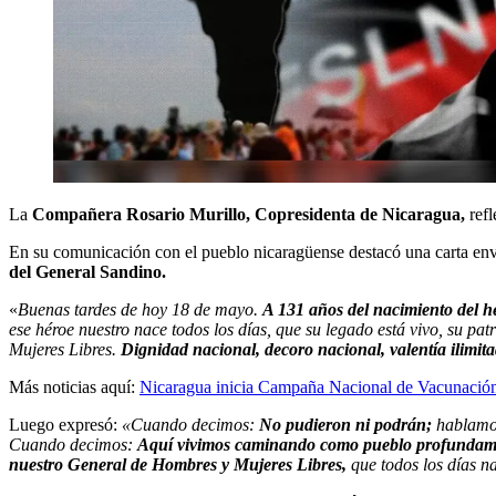
La
Compañera Rosario Murillo, Copresidenta de Nicaragua,
ref
En su comunicación con el pueblo nicaragüense destacó una carta env
del General Sandino.
«
Buenas tardes de hoy 18 de mayo.
A 131 años del nacimiento del h
ese héroe nuestro nace todos los días, que su legado está vivo, su p
Mujeres Libres.
Dignidad nacional, decoro nacional, valentía ilimit
Más noticias aquí:
Nicaragua inicia Campaña Nacional de Vacunación 
Luego expresó:
«Cuando decimos:
No pudieron ni podrán;
hablamos
Cuando decimos:
Aquí vivimos caminando como pueblo profundamente 
nuestro General de Hombres y Mujeres Libres,
que todos los días n