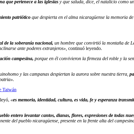
na que pertenece a las iglesias
y que saluda, dice, el natalicio como u
iento patriótico
que despierta en el alma nicaragüense la memoria de 
al de la soberanía nacional,
un hombre que convirtió la montaña de La
nclinarse ante poderes extranjeros»,
continuó leyendo.
oración campesina,
porque en él convivieron la firmeza del roble y la 
uinohomo y las campanas despiertan la aurora sobre nuestra tierra,
pa
patria».
de Taiwán
leyó,
«
es memoria, identidad, cultura, es vida, fe y esperanza transm
ueblo entero levantar cantos, dianas, flores, expresiones de todas nue
anente del pueblo nicaragüense, presente en la frente alta del campesin