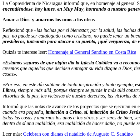
La Copresidenta de Nicaragua informó que, en homenaje al general S
encendiéndose, hoy lunes, en Muy Muy
,
honrando a nuestro gener
Amar a Dios y amarnos los unos a los otros
Reflexionó que
«las luchas por el bienestar, por la salud, las lucha
paz, no puede ser catalogado como cristiano, no puede tener un bue
presbíteros, tuiteando para atacar a su pueblo, ¡qué vergüenza, de
Quizás te interese leer:
Homenaje al General Sandino en Costa Rica
«Estamos seguros de que algún día la Iglesia Católica va a reconoc
creemos que aquellos que deciden entregar su vida dizque a Dios, ti
cosas».
«Por eso, en este día sublime de tanta inspiración y tanto ejemplo,
es
Libres,
siempre más allá, porque siempre se puede ir más allá constr
victorias de la paz, las victorias de nuestro derechos, las victorias d
Informó que las notas de avance de los proyectos que se ejecutan en 
cuando era pequeña,
imitación a Cristo, sí, imitación de Cristo Jes
todas las cosas y amarnos los unos a los otros, y ser seres de bien, 
dentro de sí una maldición, esa maldición de hacer daño, no puede se
Leer más:
Celebran con dianas el natalicio de Augusto C. Sandino