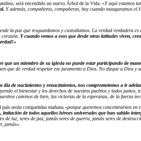
andino, será encendido un nuevo Árbol de la Vida. «
Y aquí estamos t
al.
Y además, compañeros, compañeras, hoy cuando inauguramos el Hos
s desde la paz que resguardamos y custodiamos. La verdad verdadera es q
n corazón.
Y cuando vemos a esos que desde otras latitudes viven, creo
 verdad!»
er que un miembro de su iglesia no puede estar participando de maner
enen que de verdad respetar ese juramento a Dios. No dizque a Dios y 
te día de nacimientos y renacimientos, nos comprometemos a ir adel
uyendo el bienestar y los derechos de nuestros pueblos y todos juntos,
e nuestros caminos de bien, las victorias de la esperanza, de la fuerza i
el país serán compartidas mañana
«porque queremos concentrarnos en est
ús, imitación de todos aquellos héroes universales que han sabido inte
seres de luz, seres de paz, jamás seres de guerra, jamás seres de destru
r, jamás».