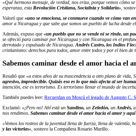
«Qué hermoso mensaje, de verdad, nos eriza, porque vemos cómo se 
esperanza, esta
Revolución Cristiana, Socialista y Solidaria»
,
sostuv
Valoró que
«
uno se emociona, se conmueve cuando ve cómo van ent
amor a Nicaragua y que sabe que somos un pueblo de lucha desde el 
Además, expuso que
«un pueblo que no se vende ni se rinde, un pu
se ofreció para caminar por Nicaragua y con Nicaragua en el profundo
derrotado y expulsado de Nicaragua.
Andrés Castro,
los Indios Fle
cristianismo: derechos para todos, amor entre todos y por el bien de
Sabemos caminar desde el amor hacia el 
Resaltó que
«a estos años de su trascendencia a otro plano de vida, S
agresivo, impredecible. Quizás eso es lo que más afecta al ser huma
intención, ese es terrorismo. Es terrorismo llenar el mundo de incer
También puedes leer:
Recuerdan en Moscú el legado de Augusto C. Sa
Exclamó:
«¡Pero no! Ahí está un
Sandino,
un
Zeledón,
un
Andrés,
a
nos rendimos.
Sabemos caminar desde el amor hacia el amor y aquí 
«Vemos los rostros de la juventud llena de fuerza, llena de valentía
y las victorias»
,
sostuvo la Compañera Rosario Murillo.