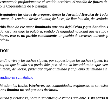
comprende profundamente el sentido histórico,
el sentido de futuro 
o la Copresidenta de Nicaragua.
regándose las obras de progreso desde la Juventud Heroica de Todo
amor, de combate desde el amor, de luces, de iluminación, de verdade
eblo lleno de ese amor iluminado que nos dejó Cristo y que Sandino 
, otra vez digo la palabra, sentido de dignidad nacional que él supo a
cheros, este es un pueblo combatiente,
un pueblo de certezas, además p
 todos».
amor
andino vive y las luchas siguen, por supuesto que las luchas siguen.
Es
no,
no que la vida sea predecible, pero sí que la incertidumbre que sie
tidumbre, de vacíos, pretender dejar al mundo y al pueblo del mundo si
ndino en su natalicio
hí están los
Indios Flecheros,
las comunidades originarias en su resis
nos ilumina un sol que nos declina».
, honrosa y victoriosa, porque sabemos que vamos adelante.
Esta patria n