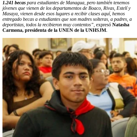
1.241 becas
para estudiantes de Managua, pero también tenemos
jóvenes que vienen de los departamentos de Boaco, Rivas, Estelí y
Masaya, vienen desde esos lugares a recibir clases aquí, hemos
entregado becas a estudiantes que son madres solteras, a padres, a
deportistas, todos la recibieron muy contentos”,
expresó
Natasha
Carmona, presidenta de la UNEN de la UNHSJM
.