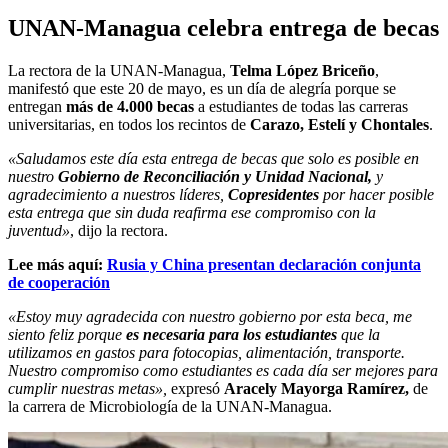
UNAN-Managua celebra entrega de becas
La rectora de la UNAN-Managua,
Telma López Briceño
,
manifestó que este 20 de mayo, es un día de alegría porque se
entregan
más de 4.000 becas
a estudiantes de todas las carreras
universitarias, en todos los recintos de
Carazo, Estelí y Chontales
.
«Saludamos este día esta entrega de becas que solo es posible en
nuestro
Gobierno de Reconciliación y Unidad Nacional,
y
agradecimiento a nuestros líderes,
Copresidentes
por hacer posible
esta entrega que sin duda reafirma ese compromiso con la
juventud»
, dijo la rectora.
Lee más aquí:
Rusia y China presentan declaración conjunta
de cooperación
«Estoy muy agradecida con nuestro gobierno por esta beca, me
siento feliz porque
es necesaria para los estudiantes
que la
utilizamos en gastos para fotocopias, alimentación, transporte.
Nuestro compromiso como estudiantes es cada día ser mejores para
cumplir nuestras metas»,
expresó
Aracely Mayorga Ramírez,
de
la carrera de Microbiología de la UNAN-Managua.