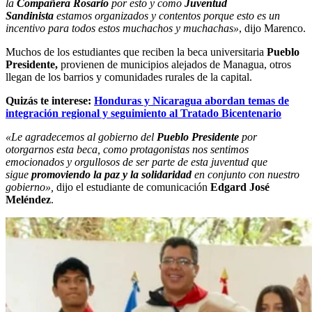
la
Compañera Rosario
por esto y como
Juventud
Sandinista
estamos organizados y contentos porque esto es un
incentivo para todos estos muchachos y muchachas»
, dijo Marenco.
Muchos de los estudiantes que reciben la beca universitaria
Pueblo
Presidente,
provienen de municipios alejados de Managua, otros
llegan de los barrios y comunidades rurales de la capital.
Quizás te interese:
Honduras y Nicaragua abordan temas de
integración regional y seguimiento al Tratado Bicentenario
«Le agradecemos al gobierno del
Pueblo Presidente
por
otorgarnos esta beca, como protagonistas nos sentimos
emocionados y orgullosos de ser parte de esta juventud que
sigue
promoviendo la paz y la solidaridad
en conjunto con nuestro
gobierno»,
dijo el estudiante de comunicación
Edgard José
Meléndez
.