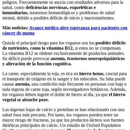
peligros. Frecuentemente se asocia con resultados adversos para la
salud, como
deficiencias nerviosas, esqueléticas e
inmunitarias,
trastornos hematológicos y problemas de salud
mental, debido a posibles déficits de micro y macronutrientes.
Más noticias:
Avance médico abre esperanza para pacientes con
cáncer de mama
Quizás el principal riesgo para los veganos son los
posibles déficits
de nutrientes, como la vitamina B12,
si estos no se compensan.
La vitamina B12 se obtiene exclusivamente de productos animales.
Su déficit puede provocar
anemia, trastornos neuropsiquiátricos
y alteración de la función cognitiva.
La carne, especialmente la roja, es rica en
hierro hemo,
crucial para
el transporte de oxígeno en la sangre y los músculos. Su falta puede
causar
anemia,
una condición más frecuente en personas con baja o
nula ingesta de carne roja, según investigadores británicos. Además,
los veganos deben ingerir el doble de hierro al día, ya que
el hierro
vegetal se absorbe peor.
Las ingestas bajas de calcio y proteínas se han relacionado con una
salud ósea más precaria. Por tanto, los veganos pueden tener un
mayor riesgo de fracturas, ya que los productos lácteos son fuentes
dietéticas principales de calcio. Un estudio de Oxford Population