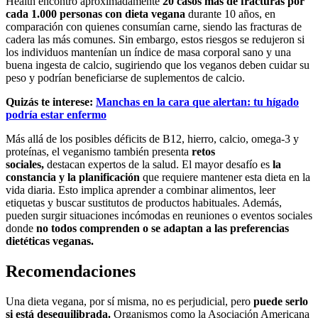
Health encontró aproximadamente
20 casos más de fracturas por
cada 1.000 personas con dieta vegana
durante 10 años, en
comparación con quienes consumían carne, siendo las fracturas de
cadera las más comunes. Sin embargo, estos riesgos se redujeron si
los individuos mantenían un índice de masa corporal sano y una
buena ingesta de calcio, sugiriendo que los veganos deben cuidar su
peso y podrían beneficiarse de suplementos de calcio.
Quizás te interese:
Manchas en la cara que alertan: tu hígado
podría estar enfermo
Más allá de los posibles déficits de B12, hierro, calcio, omega-3 y
proteínas, el veganismo también presenta
retos
sociales,
destacan expertos de la salud. El mayor desafío es
la
constancia y la planificación
que requiere mantener esta dieta en la
vida diaria. Esto implica aprender a combinar alimentos, leer
etiquetas y buscar sustitutos de productos habituales. Además,
pueden surgir situaciones incómodas en reuniones o eventos sociales
donde
no todos comprenden o se adaptan a las preferencias
dietéticas veganas.
Recomendaciones
Una dieta vegana, por sí misma, no es perjudicial, pero
puede serlo
si está desequilibrada.
Organismos como la Asociación Americana