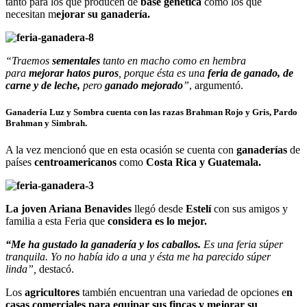
tanto para los que producen de
base genética
como los que
necesitan m
ejorar su ganadería.
“Traemos
sementales
tanto en macho como en hembra
para
mejorar hatos puros
, porque ésta es una
feria de ganado, de
carne y de leche,
pero
ganado mejorado
”
, argumentó.
Ganadería Luz y Sombra cuenta con la
s razas Brahman Rojo y Gris, Pardo
Brahman y Simbrah.
A la vez mencionó que en esta ocasión se cuenta con
ganaderías
de
países
centroamericanos
como
Costa Rica y Guatemala.
La joven Ariana Benavides
llegó desde
Estelí
con sus amigos y
familia a esta Feria que
considera es lo mejor.
“Me ha gustado la ganadería y los caballos.
Es una feria súper
tranquila. Yo no había ido a una y ésta me ha parecido súper
linda”,
destacó.
Los
agricultores
también encuentran una variedad de opciones e
n
casas comerciales para equipar sus fincas y mejorar su