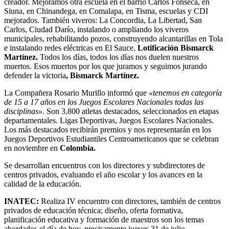
creador. Mejoramos otra escuela en el barrio Carlos Fonseca, en
Siuna, en Chinandega, en Comalapa, en Tisma, escuelas y CDI
mejorados. También viveros: La Concordia, La Libertad, San
Carlos, Ciudad Darío, instalando o ampliando los viveros
municipales, rehabilitando pozos, construyendo alcantarillas en Tola
e instalando redes eléctricas en El Sauce.
Lotificación Bismarck
Martínez.
Todos los días, todos los días nos duelen nuestros
muertos. Esos muertos por los que juramos y seguimos jurando
defender la victoria
, Bismarck Martínez.
La Compañera Rosario Murillo informó que
«tenemos en categoría
de 15 a 17 años en los Juegos Escolares Nacionales todas las
disciplinas»
. Son 3,800 atletas destacados, seleccionados en etapas
departamentales. Ligas Deportivas, Juegos Escolares Nacionales.
Los más destacados recibirán premios y nos representarán en los
Juegos Deportivos Estudiantiles Centroamericanos que se celebran
en noviembre en
Colombia.
Se desarrollan encuentros con los directores y subdirectores de
centros privados, evaluando el año escolar y los avances en la
calidad de la educación.
INATEC:
Realiza IV encuentro con directores, también de centros
privados de educación técnica; diseño, oferta formativa,
planificación educativa y formación de maestros son los temas
abordados el día de hoy, precisamente jueves 31 de julio.