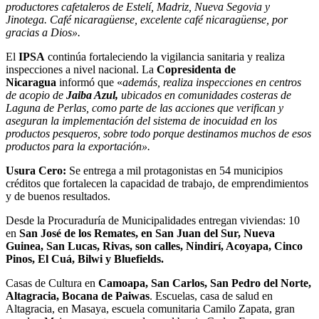
productores cafetaleros de Estelí, Madriz, Nueva Segovia y
Jinotega. Café nicaragüense, excelente café nicaragüense, por
gracias a Dios».
El
IPSA
continúa fortaleciendo la vigilancia sanitaria y realiza
inspecciones a nivel nacional. La
Copresidenta de
Nicaragua
informó que «
además, realiza inspecciones en centros
de acopio de
Jaiba Azul,
ubicados en comunidades costeras de
Laguna de Perlas, como parte de las acciones que verifican y
aseguran la implementación del sistema de inocuidad en los
productos pesqueros, sobre todo porque destinamos muchos de esos
productos para la exportación».
Usura Cero:
Se entrega a mil protagonistas en 54 municipios
créditos que fortalecen la capacidad de trabajo, de emprendimientos
y de buenos resultados.
Desde la Procuraduría de Municipalidades entregan viviendas: 10
en
San José de los Remates, en San Juan del Sur, Nueva
Guinea, San Lucas, Rivas, son calles, Nindirí, Acoyapa, Cinco
Pinos, El Cuá, Bilwi y Bluefields.
Casas de Cultura en
Camoapa, San Carlos, San Pedro del Norte,
Altagracia, Bocana de Paiwas
. Escuelas, casa de salud en
Altagracia, en Masaya, escuela comunitaria Camilo Zapata, gran