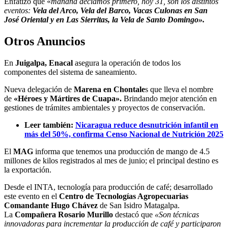
Enfatizó que «
mañana decíamos primero, hoy 31, son los distintos
eventos:
Vela del Arco, Vela del Barco, Vacas Culonas en San
José Oriental y en Las Sierritas, la Vela de Santo Domingo».
Otros Anuncios
En
Juigalpa, Enacal
asegura la operación de todos los
componentes del sistema de saneamiento.
Nueva delegación de
Marena en Chontale
s que lleva el nombre
de
«Héroes y Mártires de Cuapa».
Brindando mejor atención en
gestiones de trámites ambientales y proyectos de conservación.
Leer también:
Nicaragua reduce desnutrición infantil en
más del 50%, confirma Censo Nacional de Nutrición 2025
El
MAG
informa que tenemos una producción de mango de 4.5
millones de kilos registrados al mes de junio; el principal destino es
la exportación.
Desde el INTA, tecnología para producción de café; desarrollado
este evento en el
Centro de Tecnologías Agropecuarias
Comandante Hugo Chávez
de San Isidro Matagalpa.
La
Compañera Rosario Murillo
destacó que
«Son técnicas
innovadoras para incrementar la producción de café y participaron