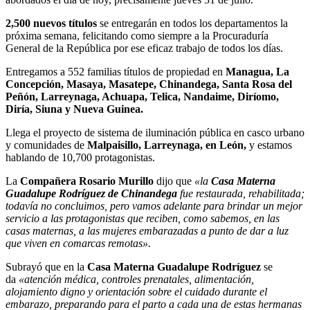
2,500 nuevos títulos
se entregarán en todos los departamentos la
próxima semana, felicitando como siempre a la Procuraduría
General de la República por ese eficaz trabajo de todos los días.
Entregamos a 552 familias títulos de propiedad en
Managua, La
Concepción, Masaya, Masatepe, Chinandega, Santa Rosa del
Peñón, Larreynaga, Achuapa, Telica, Nandaime, Diríomo,
Diría, Siuna y Nueva Guinea.
Llega el proyecto de sistema de iluminación pública en casco urbano
y comunidades de
Malpaisillo, Larreynaga, en León,
y estamos
hablando de 10,700 protagonistas.
La
Compañera Rosario Murillo
dijo que
«la
Casa Materna
Guadalupe Rodríguez de Chinandega
fue restaurada, rehabilitada;
todavía no concluimos, pero vamos adelante para brindar un mejor
servicio a las protagonistas que reciben, como sabemos, en las
casas maternas, a las mujeres embarazadas a punto de dar a luz
que viven en comarcas remotas».
Subrayó que en la
Casa Materna Guadalupe Rodríguez
se
da
«atención médica, controles prenatales, alimentación,
alojamiento digno y orientación sobre el cuidado durante el
embarazo, preparando para el parto a cada una de estas hermanas