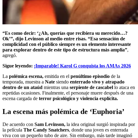
“Es como decir: ‘¿Ah, querías que recibiera su merecido…?
Ok’”, dijo Levinson al medio entre risas. “Esa sensación de
complicidad con el público siempre es un elemento interesante
para explorar dentro de este tipo de estructura más amplia”
,
agregó.
Sigue leyendo:
¡Imparable! Karol G conquista los AMAs 2026
La
polémica escena,
emitida en el
penúltimo episodio
de la
temporada, muestra a
Nate
siendo
enterrado vivo y atrapado
dentro de un ataúd
mientras una
serpiente de cascabel
lo ataca en
repetidas ocasiones. Finalmente, el personaje muere después de una
escena cargada de
terror psicológico y violencia explícita.
La escena más polémica de ‘Euphoria’
De acuerdo con
Sam Levinson,
la idea original surgió inspirada por
la película
The Candy Snatchers
, donde una joven es enterrada
viva con un pequeño tubo de aire. Sin embargo, más tarde imaginó