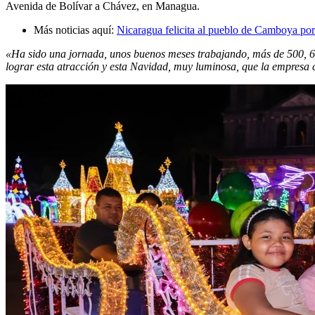
Avenida de Bolívar a Chávez, en Managua.
Más noticias aquí:
Nicaragua felicita al pueblo de Camboya por
«Ha sido una jornada, unos buenos meses trabajando, más de 500, 60
lograr esta atracción y esta Navidad, muy luminosa, que la empresa 