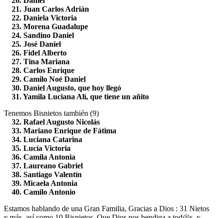
20. Daniel
21. Juan Carlos Adrián
22. Daniela Victoria
23. Morena Guadalupe
24. Sandino Daniel
25. José Daniel
26. Fidel Alberto
27. Tina Mariana
28. Carlos Enrique
29. Camilo Noé Daniel
30. Daniel Augusto, que hoy llegó
31. Yamila Luciana Alí, que tiene un añito
Tenemos Bisnietos también (9)
32. Rafael Augusto Nicolás
33. Mariano Enrique de Fátima
34. Luciana Catarina
35. Lucía Victoria
36. Camila Antonia
37. Laureano Gabriel
38. Santiago Valentín
39. Micaela Antonia
40. Camilo Antonio
Estamos hablando de una Gran Familia, Gracias a Dios : 31 Nietos
y más, así como 10 Bisnietos. Que Dios nos bendiga a tod@s, y