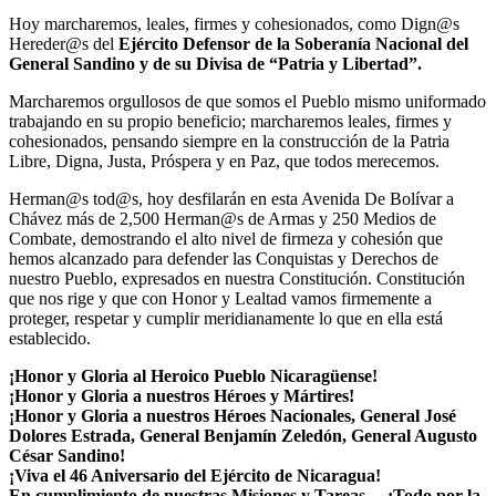
Hoy marcharemos, leales, firmes y cohesionados, como Dign@s
Hereder@s del
Ejército Defensor de la Soberanía Nacional del
General Sandino y de su Divisa de “Patria y Libertad”.
Marcharemos orgullosos de que somos el Pueblo mismo uniformado
trabajando en su propio beneficio; marcharemos leales, firmes y
cohesionados, pensando siempre en la construcción de la Patria
Libre, Digna, Justa, Próspera y en Paz, que todos merecemos.
Herman@s tod@s, hoy desfilarán en esta Avenida De Bolívar a
Chávez más de 2,500 Herman@s de Armas y 250 Medios de
Combate, demostrando el alto nivel de firmeza y cohesión que
hemos alcanzado para defender las Conquistas y Derechos de
nuestro Pueblo, expresados en nuestra Constitución. Constitución
que nos rige y que con Honor y Lealtad vamos firmemente a
proteger, respetar y cumplir meridianamente lo que en ella está
establecido.
¡Honor y Gloria al Heroico Pueblo Nicaragüense!
¡Honor y Gloria a nuestros Héroes y Mártires!
¡Honor y Gloria a nuestros Héroes Nacionales, General José
Dolores Estrada, General Benjamín Zeledón, General Augusto
César Sandino!
¡Viva el 46 Aniversario del Ejército de Nicaragua!
En cumplimiento de nuestras Misiones y Tareas… ¡Todo por la