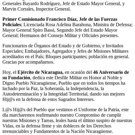
Generales Bayardo Rodríguez, Jefe de Estado Mayor General, y
Marvin Corrales, Inspector General.
Primer Comisionado Francisco Díaz, Jefe de las Fuerzas
Policiales
; Licenciada Rosa Adelina Barahona, Ministra de Defensa;
Mayor General Spiro Bassi, Segundo Jefe del Estado Mayor
General; Hermanos del Consejo Militar y Oficiales presentes.
Funcionarios de Órganos del Estado y de Gobierno, e Invitados
Especiales; Embajadores, Agregados y Jefes de Misiones Militares
acreditados en el País; Bloques participantes; población en general.
Gracias por acompañarnos.
Hoy, el
Ejército de Nicaragua,
en ocasión del
46 Aniversario de
su Fundación
, dedica este Desfile Militar en Honor al Noble y
Digno Pueblo Nicaragüense, Pueblo que en todos los tiempos ha
luchado por la Paz, la Soberanía, la Independencia, la
Autodeterminación y la Integridad Territorial, dando sus mejores
Hij@s en la defensa de estos Sagrados Intereses.
L@s Hij@s del Pueblo que vestimos el Uniforme de la Patria, este
día marcharemos reafirmando nuestro Compromiso de cumplir
nuestras Misiones y Tareas, leales hasta el último suspiro de nuestras
Vidas, en la defensa firme y sin dobleces de los Derechos
irrenunciables y Fundamentos de la Nación Nicaragüense.