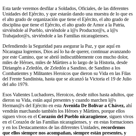
Esta tarde veremos desfilar a Soldados, Oficiales, de las diferentes
Unidades del Ejército, y que estarán dando una muestra de lo que es
el alto grado de organización que tiene el Ejército, el alto grado de
disciplina que tiene el Ejército, el alto grado de Amor a la Patria,
sirviéndole al Pueblo, sirviéndole a l@s Productor@s, a l@s
Trabajador@s, sirviéndole a las Familias nicaragüenses.
Defendiendo la Seguridad para asegurar la Paz, y que aquí en
Nicaragua logremos, Dios así lo ha de querer, continuar avanzando
por este Camino, que se abrió indiscutiblemente con mucho dolor,
miles de Héroes, miles de Mártires a lo largo de la Historia, desde
Diriangén a Zeledón, de Zeledón a Sandino, de Sandino a los
Combatientes y Militantes Heroicos que dieron su Vida en las Filas
del Frente Sandinista, hasta que se alcanzó la Victoria el 19 de Julio
del año 1979.
Esos Valientes Luchadores, Heroicos, desde niños hasta adultos, que
dieron su Vida, están aquí presentes y cuando marchen l@s
Herman@s del Ejército en esta
Avenida De Bolívar a Chávez,
ahí
vendrán marchando también los Héroes y Mártires, porque ellos
siguen vivos en el
Corazón del Pueblo nicaragüense
, siguen vivos
en el Corazón de las Familias nicaragüenses, y en estas formaciones
y en los Destacamentos de las diferentes Unidades,
recordemos
que ellos siempre nos acompañan, siempre están presentes, y