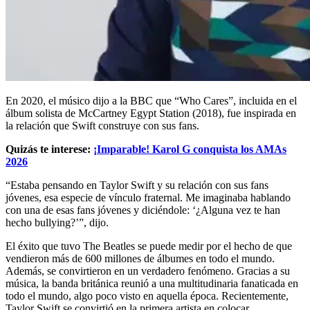
En 2020, el músico dijo a la BBC que “Who Cares”, incluida en el
álbum solista de McCartney Egypt Station (2018), fue inspirada en
la relación que Swift construye con sus fans.
Quizás te interese:
¡Imparable! Karol G conquista los AMAs
2026
“Estaba pensando en Taylor Swift y su relación con sus fans
jóvenes, esa especie de vínculo fraternal. Me imaginaba hablando
con una de esas fans jóvenes y diciéndole: ‘¿Alguna vez te han
hecho bullying?’”, dijo.
El éxito que tuvo The Beatles se puede medir por el hecho de que
vendieron más de 600 millones de álbumes en todo el mundo.
Además, se convirtieron en un verdadero fenómeno. Gracias a su
música, la banda británica reunió a una multitudinaria fanaticada en
todo el mundo, algo poco visto en aquella época. Recientemente,
Taylor Swift se convirtió en la primera artista en colocar