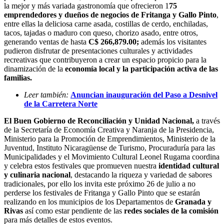
la mejor y más variada gastronomía que ofrecieron 1
75
emprendedores y dueños de negocios de Fritanga y Gallo Pinto
,
entre ellas la deliciosa carne asada, costillas de cerdo, enchiladas,
tacos, tajadas o maduro con queso, chorizo asado, entre otros,
generando ventas de hasta
C$ 266,879.00;
además los visitantes
pudieron disfrutar de presentaciones culturales y actividades
recreativas que contribuyeron a crear un espacio propicio para la
dinamización de la
economía local y la participación activa de las
familias.
Leer también:
Anuncian inauguración del Paso a Desnivel
de la Carretera Norte
El Buen Gobierno de Reconciliación y Unidad Nacional,
a través
de la Secretaría de Economía Creativa y Naranja de la Presidencia,
Ministerio para la Promoción de Emprendimientos, Ministerio de la
Juventud, Instituto Nicaragüense de Turismo, Procuraduría para las
Municipalidades y el Movimiento Cultural Leonel Rugama coordina
y celebra estos festivales que promueven nuestra
identidad cultural
y culinaria nacional
, destacando la riqueza y variedad de sabores
tradicionales, por ello los invita este próximo 26 de julio a no
perderse los festivales de Fritanga y Gallo Pinto que se estarán
realizando en los municipios de los Departamentos de
Granada y
Rivas
así como estar pendiente de las
redes sociales de la comisión
para más detalles de estos eventos.