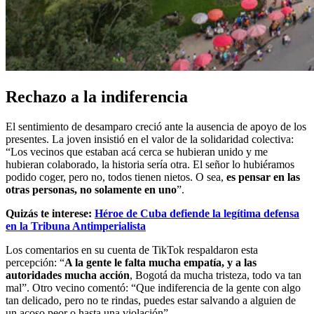
Rechazo a la indiferencia
El sentimiento de desamparo creció ante la ausencia de apoyo de los
presentes. La joven insistió en el valor de la solidaridad colectiva:
“Los vecinos que estaban acá cerca se hubieran unido y me
hubieran colaborado, la historia sería otra. El señor lo hubiéramos
podido coger, pero no, todos tienen nietos. O sea,
es pensar en las
otras personas, no solamente en uno
”.
Quizás te interese:
Héroe de Cuba defiende la legítima defensa
en la Tribuna Antimperialista
Los comentarios en su cuenta de TikTok respaldaron esta
percepción: “
A la gente le falta mucha empatía, y a las
autoridades mucha acción
, Bogotá da mucha tristeza, todo va tan
mal”. Otro vecino comentó: “Que indiferencia de la gente con algo
tan delicado, pero no te rindas, puedes estar salvando a alguien de
un acoso peor o hasta una violación”.