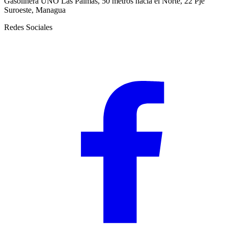
Gasolinera UNO Las Palmas, 50 metros hacia el Norte, 22 Pje
Suroeste, Managua
Redes Sociales